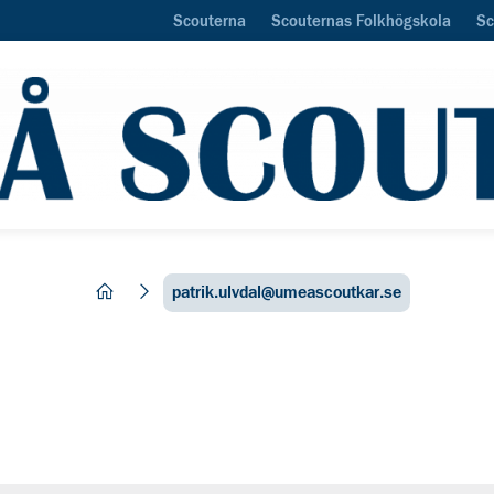
Scouterna
Scouternas Folkhögskola
Sc
hem
patrik.ulvdal@umeascoutkar.se