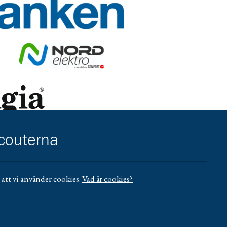
r/umea-city
.se/vasterbotten/privat/
Gå till https://nordelektro.se/
reningsliv
https://www.sensus.se/samarbeta/rattigheter-och-hallbarhet/for
scouterna
ll https://www.mucf.se/bidrag/barn-och-ungdomsorganisationer
att vi använder cookies.
Vad är cookies?