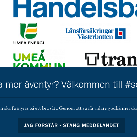
Gå till https://www.handelsbanken.se/sv/hitta-bankkonto
Gå till https://www.umeaenergi.se/
Gå till https://www.lansforsakringar
Gå till https://www.umea.se/upplevaochgora/foreningarfo
Gå till https://trangia.se/
Gå till https://www.mera.se/
Gå till 
ha mer äventyr? Välkommen till #
Gå till https://www.scoutshop.se/
Gå ti
n ska fungera på ett bra sätt. Genom att surfa vidare godkänner du 
JAG FÖRSTÅR - STÄNG MEDDELANDET