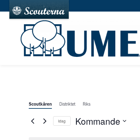
Scoutkåren
Distriktet
Riks
Kommande
Idag
Välj
datum.