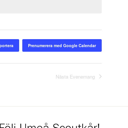
portera
Prenumerera med Google Calendar
Nästa
Evenemang