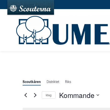
Scoutkåren
Distriktet
Riks
Kommande
Idag
Välj
datum.