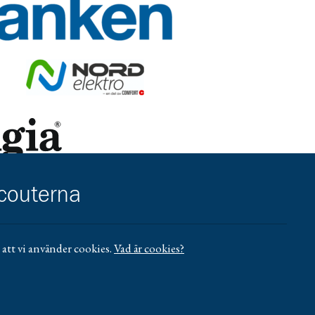
r/umea-city
.se/vasterbotten/privat/
Gå till https://nordelektro.se/
reningsliv
https://www.sensus.se/samarbeta/rattigheter-och-hallbarhet/for
scouterna
ll https://www.mucf.se/bidrag/barn-och-ungdomsorganisationer
att vi använder cookies.
Vad är cookies?