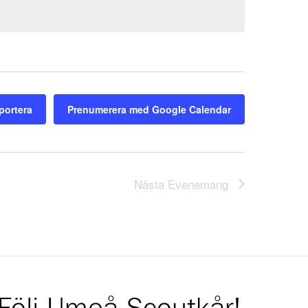
portera
Prenumerera med Google Calendar
Nästa
Evenemang