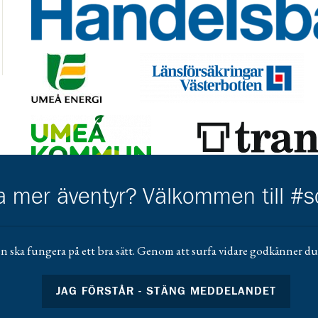
Gå till https://www.handelsbanken.se/sv/hitta-bankkonto
Gå till https://www.umeaenergi.se/
Gå till https://www.lansforsakringar
Gå till https://www.umea.se/upplevaochgora/foreningarfo
Gå till https://trangia.se/
Gå till https://www.mera.se/
Gå till 
ha mer äventyr? Välkommen till #
Gå till https://www.scoutshop.se/
Gå ti
n ska fungera på ett bra sätt. Genom att surfa vidare godkänner du 
JAG FÖRSTÅR - STÄNG MEDDELANDET