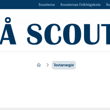
Scouterna
Scouternas Folkhögskola
Sc
hem
Testarrangör