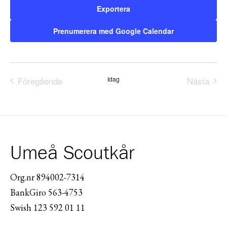
Exportera
Prenumerera med Google Calendar
Föregående
Idag
Nästa
Evenemang
Evene
Umeå Scoutkår
Org.nr 894002-7314
BankGiro 563-4753
Swish 123 592 01 11