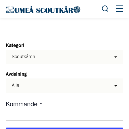
Öppna sök
Öppn
Kategori
Avdelning
Kommande
Välj
datum.