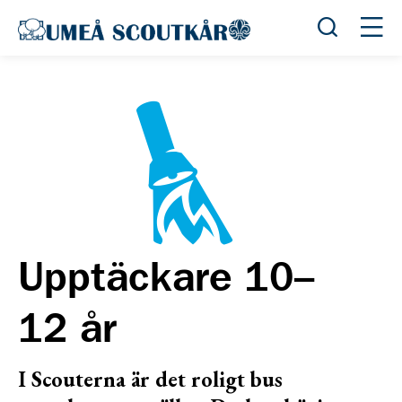
Öppna sök
Öppn
Upptäckare 10–
12 år
I Scouterna är det roligt bus