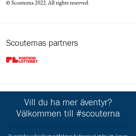
© Scouterna 2022. All rights reserved.
Scouternas partners
Gå till pl_50
Vill du ha mer äventyr?
Umeå Scoutkår får stöd av
Välkommen till #scouterna
Gå till https://www.handelsbanken.se/sv/hitta-bankkontor/u
Gå till https://www.umeaenergi
Gå till https://www.la
Gå till https://nordelektro.se/
Gå till https://www.umea.se/upplevaochgora/fore
Gå till https://trangia.se/
Gå till https://www.mer
Vi använder cookies för att webbplatsen ska fungera på ett bra sätt. Genom