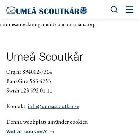
Öppna sök
Öppn
minnesanteckningar möte om norrmanstorp
Umeå Scoutkår
Org.nr 894002-7314
BankGiro 563-4753
Swish 123 592 01 11
Kontakt:
info@umeascoutkar.se
Denna webbplats använder cookies.
Vad är cookies?