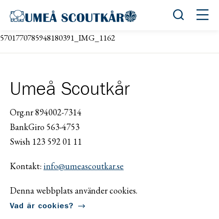
Öppna sök
Öppn
5701770785948180391_IMG_1162
Umeå Scoutkår
Org.nr 894002-7314
BankGiro 563-4753
Swish 123 592 01 11
Kontakt:
info@umeascoutkar.se
Denna webbplats använder cookies.
Vad är cookies?