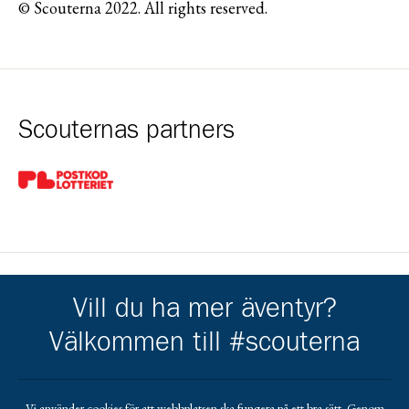
© Scouterna 2022. All rights reserved.
Scouternas partners
Gå till pl_50
Vill du ha mer äventyr?
Umeå Scoutkår får stöd av
Välkommen till #scouterna
Gå till https://www.handelsbanken.se/sv/hitta-bankkontor/u
Gå till https://www.umeaenergi
Gå till https://www.la
Gå till https://nordelektro.se/
Gå till https://www.umea.se/upplevaochgora/fore
Gå till https://trangia.se/
Gå till https://www.mer
Vi använder cookies för att webbplatsen ska fungera på ett bra sätt. Genom