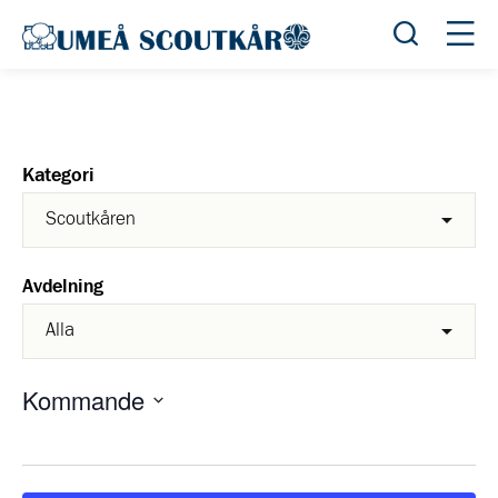
Öppna sök
Öppn
Kategori
Avdelning
Kommande
Välj
datum.