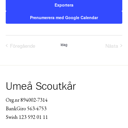
Exportera
Prenumerera med Google Calendar
Föregående
Idag
Nästa
Evenemang
Evene
Umeå Scoutkår
Org.nr 894002-7314
BankGiro 563-4753
Swish 123 592 01 11