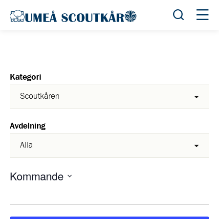
Öppna sök
Öppn
Kategori
Avdelning
Kommande
Välj
datum.