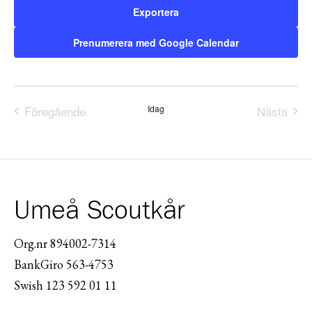
Exportera
Prenumerera med Google Calendar
Föregående
Idag
Nästa
Evenemang
Evene
Umeå Scoutkår
Org.nr 894002-7314
BankGiro 563-4753
Swish 123 592 01 11