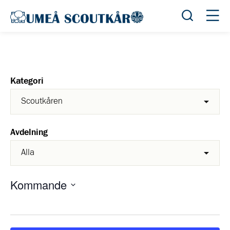
Öppna sök
Öppn
Kategori
Avdelning
Kommande
Välj
datum.