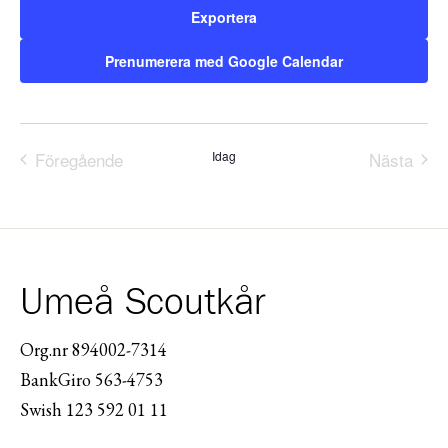
Exportera
Prenumerera med Google Calendar
Föregående
Idag
Nästa
Evenemang
Evene
Umeå Scoutkår
Org.nr 894002-7314
BankGiro 563-4753
Swish 123 592 01 11