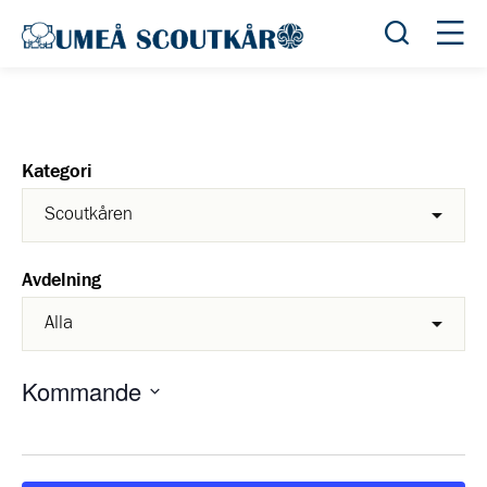
Öppna sök
Öppn
Kategori
Avdelning
Kommande
Välj
datum.