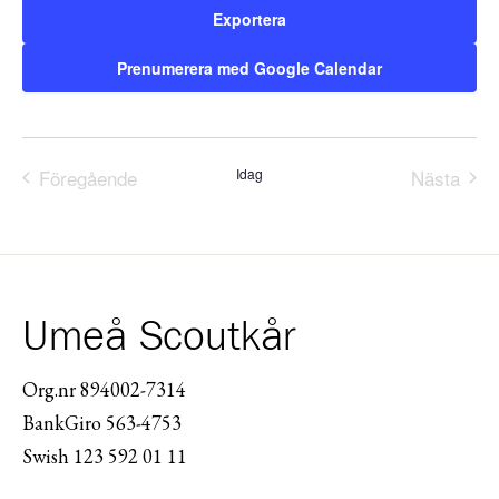
Exportera
Prenumerera med Google Calendar
Föregående
Idag
Nästa
Evenemang
Evene
Umeå Scoutkår
Org.nr 894002-7314
BankGiro 563-4753
Swish 123 592 01 11