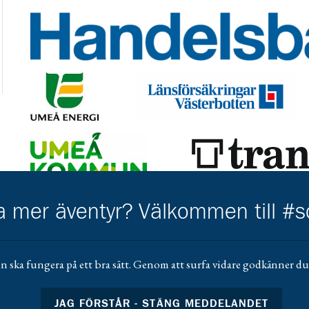
Gå till https://www.handelsbanken.se/sv/hitta-bankkonto
Gå till https://www.umeaenergi.se/
Gå till https://www.lansforsakringar
Gå till https://www.umea.se/upplevaochgora/foreningarfo
Gå till https://trangia.se/
Gå till https://www.mera.se/
Gå till 
ha mer äventyr? Välkommen till #
Gå till https://www.scoutshop.se/
Gå ti
n ska fungera på ett bra sätt. Genom att surfa vidare godkänner du 
JAG FÖRSTÅR - STÄNG MEDDELANDET