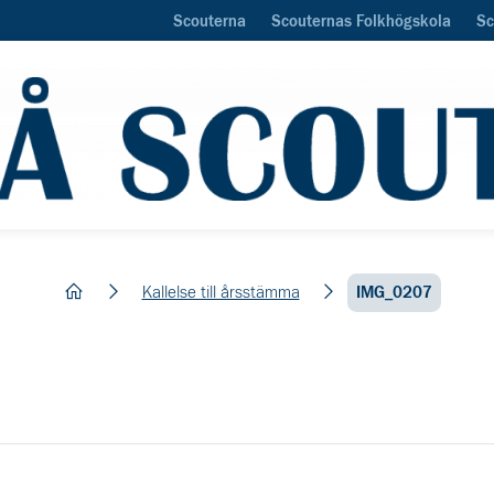
Scouterna
Scouternas Folkhögskola
Sc
hem
Kallelse till årsstämma
IMG_0207