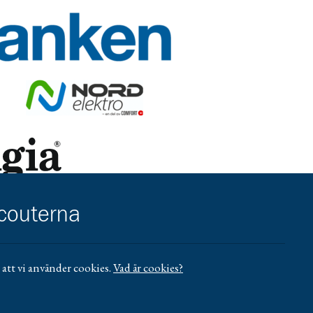
r/umea-city
.se/vasterbotten/privat/
Gå till https://nordelektro.se/
reningsliv
https://www.sensus.se/samarbeta/rattigheter-och-hallbarhet/for
scouterna
ll https://www.mucf.se/bidrag/barn-och-ungdomsorganisationer
att vi använder cookies.
Vad är cookies?