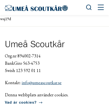
Öppna sök
Öppn
wsj19d
Umeå Scoutkår
Org.nr 894002-7314
BankGiro 563-4753
Swish 123 592 01 11
Kontakt:
info@umeascoutkar.se
Denna webbplats använder cookies.
Vad är cookies?