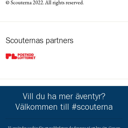
© Scouterna 2022. All rights reserved.
Scouternas partners
Gå till pl_50
Vill du ha mer äventyr?
Umeå Scoutkår får stöd av
Välkommen till #scouterna
Gå till https://www.handelsbanken.se/sv/hitta-bankkontor/u
Gå till https://www.umeaenergi
Gå till https://www.la
Gå till https://nordelektro.se/
Gå till https://www.umea.se/upplevaochgora/fore
Gå till https://trangia.se/
Gå till https://www.mer
Vi använder cookies för att webbplatsen ska fungera på ett bra sätt. Genom