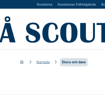
Scouterna
Scouternas Folkhögskola
Sc
hem
Startsida
Disco och dans