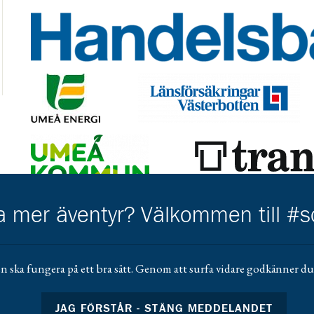
Gå till https://www.handelsbanken.se/sv/hitta-bankkonto
Gå till https://www.umeaenergi.se/
Gå till https://www.lansforsakringar
Gå till https://www.umea.se/upplevaochgora/foreningarfo
Gå till https://trangia.se/
Gå till https://www.mera.se/
Gå till 
ha mer äventyr? Välkommen till #
Gå till https://www.scoutshop.se/
Gå ti
n ska fungera på ett bra sätt. Genom att surfa vidare godkänner du 
JAG FÖRSTÅR - STÄNG MEDDELANDET