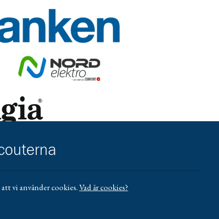
r/umea-city
.se/vasterbotten/privat/
Gå till https://nordelektro.se/
reningsliv
https://www.sensus.se/samarbeta/rattigheter-och-hallbarhet/for
scouterna
ll https://www.mucf.se/bidrag/barn-och-ungdomsorganisationer
att vi använder cookies.
Vad är cookies?