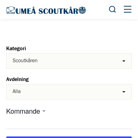
Öppna sök
Öppn
Kategori
Avdelning
Kommande
Välj
datum.