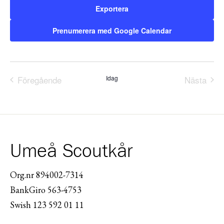
Exportera
Prenumerera med Google Calendar
Föregående
Idag
Nästa
Evenemang
Evene
Umeå Scoutkår
Org.nr 894002-7314
BankGiro 563-4753
Swish 123 592 01 11