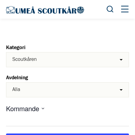
Öppna sök
Öppn
Kategori
Avdelning
Kommande
Välj
datum.