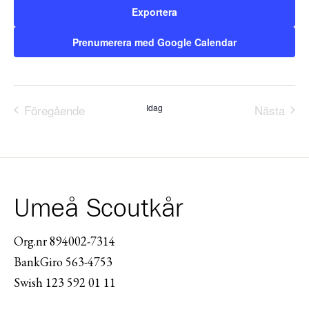
Exportera
Prenumerera med Google Calendar
Föregående
Idag
Nästa
Evenemang
Evene
Umeå Scoutkår
Org.nr 894002-7314
BankGiro 563-4753
Swish 123 592 01 11