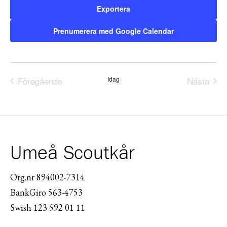
Exportera
Prenumerera med Google Calendar
Föregående
Idag
Nästa
Evenemang
Evene
Umeå Scoutkår
Org.nr 894002-7314
BankGiro 563-4753
Swish 123 592 01 11