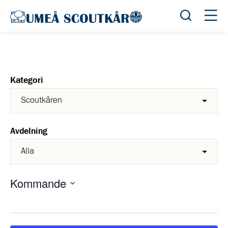
Öppna sök
Öppn
Kategori
Avdelning
Kommande
Välj
datum.