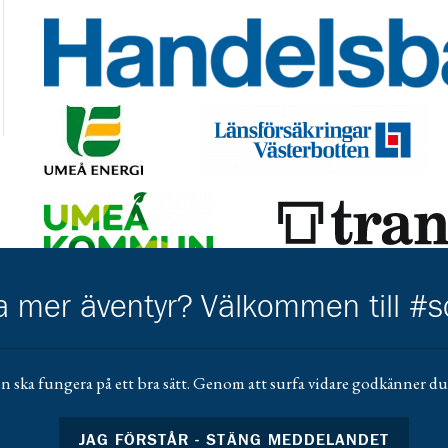
Gå till https://www.handelsbanken.se/sv/hitta-bankkonto
Gå till https://www.umeaenergi.se/
Gå till https://www.lansforsakringar
Gå till https://www.umea.se/upplevaochgora/foreningarfo
Gå till https://trangia.se/
Gå till https://www.mera.se/
Gå till 
ha mer äventyr? Välkommen till #
Gå till https://www.scoutshop.se/
Gå ti
n ska fungera på ett bra sätt. Genom att surfa vidare godkänner du 
JAG FÖRSTÅR - STÄNG MEDDELANDET