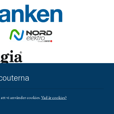
r/umea-city
.se/vasterbotten/privat/
Gå till https://nordelektro.se/
reningsliv
https://www.sensus.se/samarbeta/rattigheter-och-hallbarhet/for
scouterna
ll https://www.mucf.se/bidrag/barn-och-ungdomsorganisationer
att vi använder cookies.
Vad är cookies?